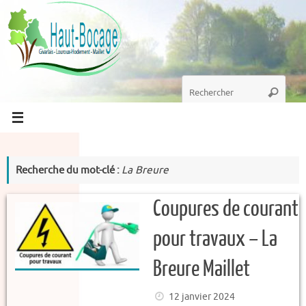
Passer
au
contenu
Recherche
Recherc
pour
:
Recherche du mot-clé :
La Breure
Coupures de courant
pour travaux – La
Breure Maillet
12 janvier 2024