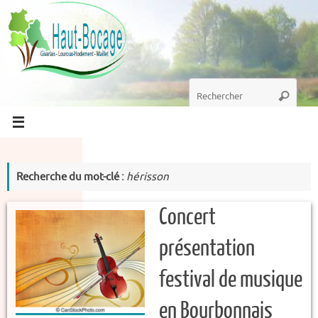
Passer
au
contenu
Recherche
Recherc
pour
:
Recherche du mot-clé :
hérisson
Concert
présentation
festival de musique
en Bourbonnais