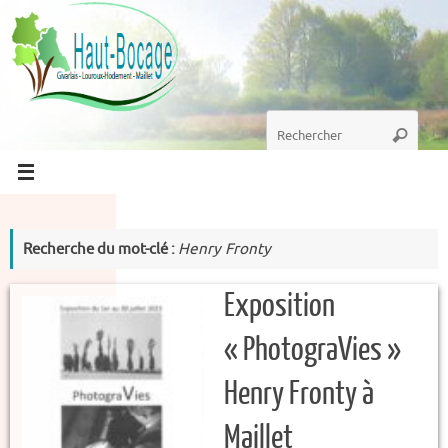
Passer
au
contenu
Recherche
Recherc
pour
:
Recherche du mot-clé :
Henry Fronty
Exposition
« PhotograVies »
Henry Fronty à
Maillet