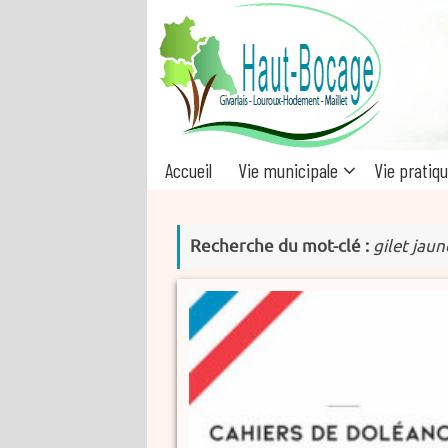
Passer
au
contenu
Passer
Accueil
Vie municipale
Vie pratiq
au
contenu
Recherche du mot-clé :
gilet jaun