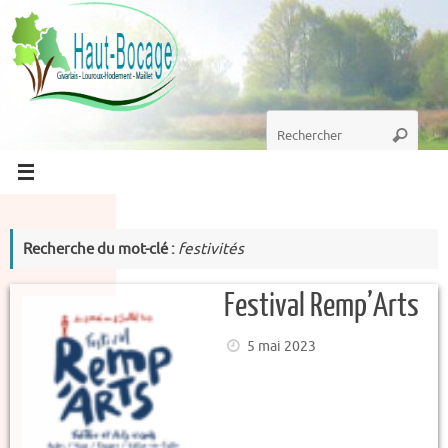
Passer
au
contenu
Recherche
Recherc
pour
:
Recherche du mot-clé :
festivités
Festival Remp’Arts
5 mai 2023