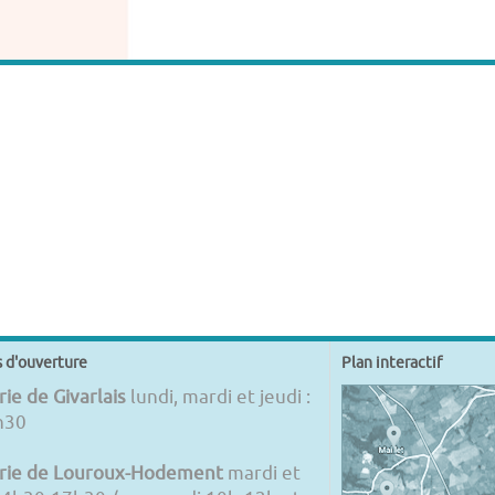
s d'ouverture
Plan interactif
ie de Givarlais
lundi, mardi et jeudi :
h30
rie de Louroux-Hodement
mardi et