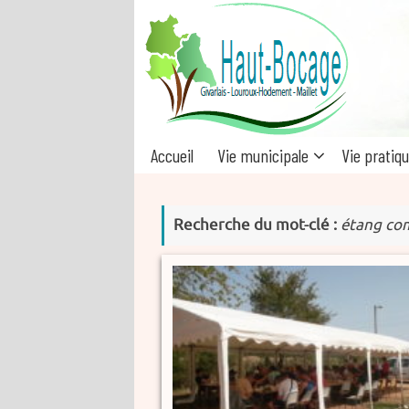
Passer
au
contenu
Passer
Accueil
Vie municipale
Vie pratiq
au
contenu
Recherche du mot-clé :
étang co