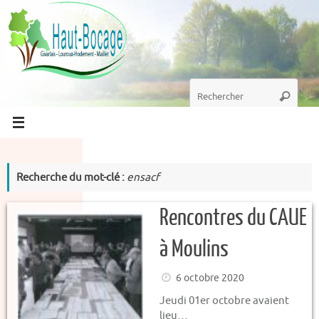
Passer
au
contenu
Recherche
Recherc
pour
:
Recherche du mot-clé :
ensacf
Rencontres du CAUE
à Moulins
6 octobre 2020
Jeudi 01er octobre avaient
lieu…