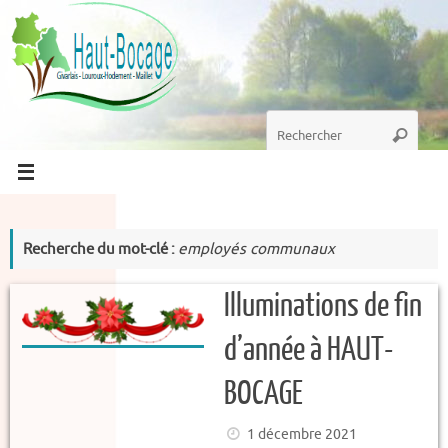
Passer
au
contenu
Recherche
Recherc
pour
:
Recherche du mot-clé :
employés communaux
Illuminations de fin
d’année à HAUT-
BOCAGE
1 décembre 2021