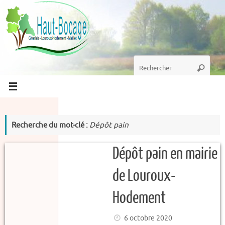
Passer
au
contenu
Recherche
Recherc
pour
:
Recherche du mot-clé :
Dépôt pain
Dépôt pain en mairie
de Louroux-
Hodement
6 octobre 2020