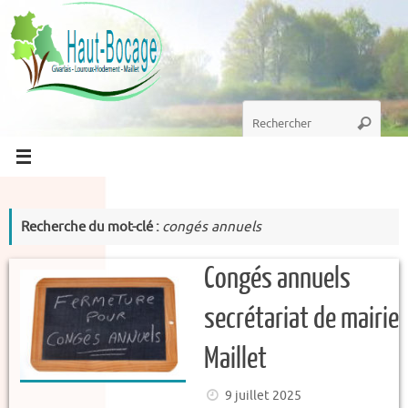
Passer
au
contenu
Recherche
Recherc
pour
:
Recherche du mot-clé :
congés annuels
Congés annuels
secrétariat de mairie
Maillet
9 juillet 2025