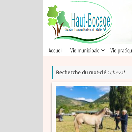
Passer
au
contenu
Passer
Accueil
Vie municipale
Vie pratiq
au
contenu
Recherche du mot-clé :
cheval