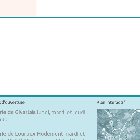
s d'ouverture
Plan interactif
ie de Givarlais
lundi, mardi et jeudi :
h30
rie de Louroux-Hodement
mardi et