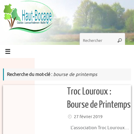
Passer
au
contenu
Recherche
Recherc
pour
:
Recherche du mot-clé :
bourse de printemps
Troc Louroux :
Bourse de Printemps
27 février 2019
L’association Troc Louroux…