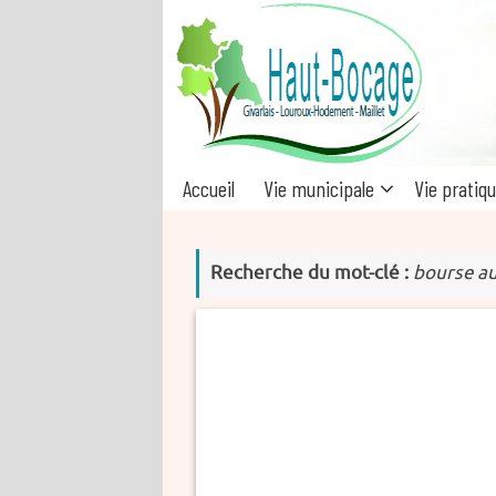
Passer
au
contenu
Passer
Accueil
Vie municipale
Vie pratiq
au
contenu
Recherche du mot-clé :
bourse a