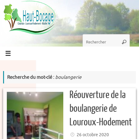
Passer
au
contenu
Recherche
Recherc
pour
:
Recherche du mot-clé :
boulangerie
Réouverture de la
boulangerie de
Louroux-Hodement
26 octobre 2020