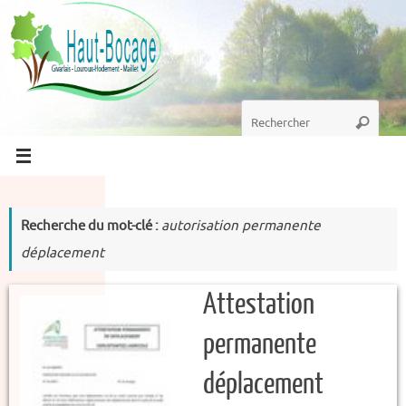
Passer
au
contenu
Recherche
Recherc
pour
:
Recherche du mot-clé :
autorisation permanente
déplacement
Attestation
permanente
déplacement