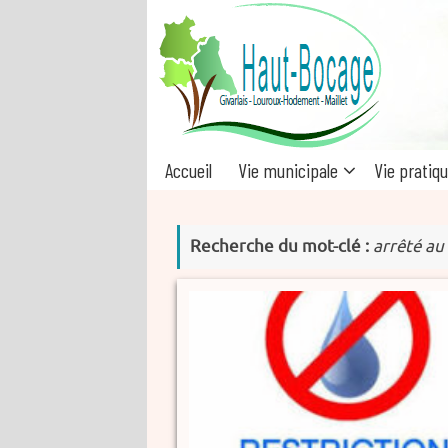
Passer
au
contenu
Passer
Accueil
Vie municipale
Vie pratiq
au
contenu
Recherche du mot-clé :
arrêté au 