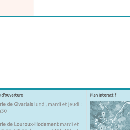
s d'ouverture
Plan interactif
ie de Givarlais
lundi, mardi et jeudi :
h30
rie de Louroux-Hodement
mardi et