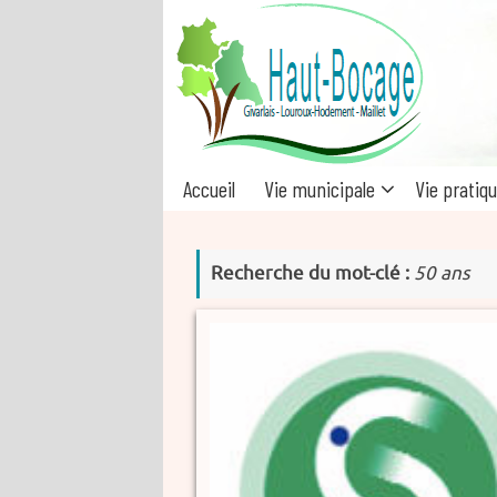
Passer
au
contenu
Passer
Accueil
Vie municipale
Vie pratiq
au
contenu
Recherche du mot-clé :
50 ans