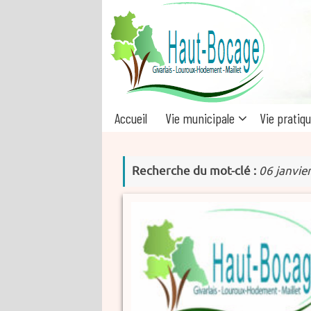
Passer
au
contenu
Passer
Accueil
Vie municipale
Vie pratiq
au
contenu
Recherche du mot-clé :
06 janvie