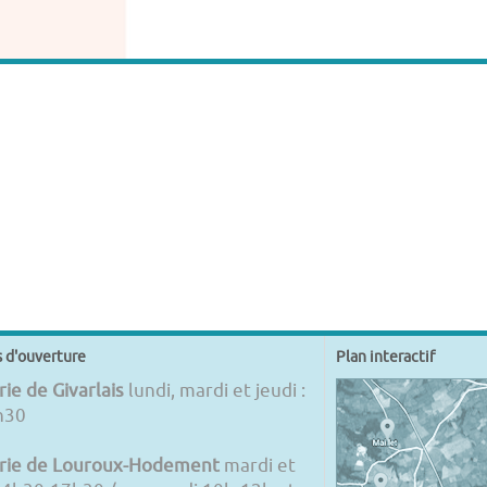
s d'ouverture
Plan interactif
ie de Givarlais
lundi, mardi et jeudi :
h30
rie de Louroux-Hodement
mardi et