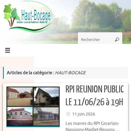
Passer
au
contenu
Recherche
Recherc
pour
:
Articles de la catégorie :
HAUT-BOCAGE
RPI REUNION PUBLIC
LE 11/06/26 à 19H
11 juin 2026
Les maires du RPI Givarlais-
Nassigny-Maillet-Reugny,…