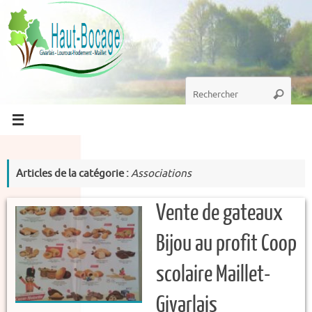
Passer
au
contenu
Recherche
Recherc
pour
:
Articles de la catégorie :
Associations
Vente de gateaux
Bijou au profit Coop
scolaire Maillet-
Givarlais