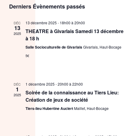
Sélectionnez
de
et
Derniers Évènements passés
une
vue
date.
navigat
Évè
13 décembre 2025 - 18h00
à
20h00
DÉC
de
13
THEATRE à Givarlais Samedi 13 décembre
2025
à 18 h
vues
Salle Socioculturelle de Givarlais
Givarlais, Haut-Bocage
Évènem
5€
1 décembre 2025 - 20h00
à
22h00
DÉC
1
Soirée de la connaissance au Tiers Lieu:
2025
Création de jeux de société
Tiers-lieu Hubertine Auclert
Maillet, Haut-Bocage