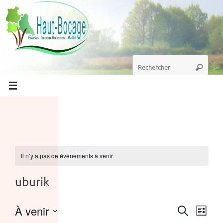
Passer
au
contenu
Recherche
Recherc
pour
:
Il n’y a pas de évènements à venir.
uburik
À venir
Recher
Nav
Recherche
Liste